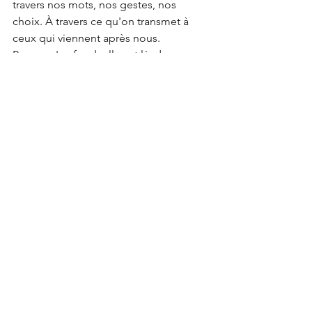
travers nos mots, nos gestes, nos 
choix. À travers ce qu'on transmet à 
ceux qui viennent après nous.
Parce qu'au fond, elle est là, dans 
chaque morceau d'amour que je 
donne à mes filles.
Voir tout
Posts récents