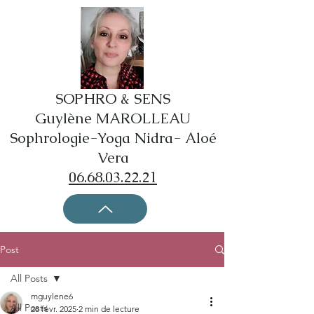
SOPHRO & SENS
Guylène MAROLLEAU
Sophrologie-Yoga Nidra- Aloé
Vera
06.68.03.22.21
Post
All Posts
mguylene6
All Posts
28 févr. 2025
2 min de lecture