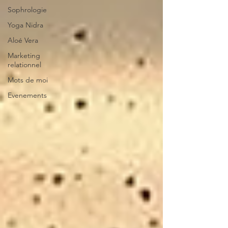
Sophrologie
Yoga Nidra
Aloé Vera
Marketing
relationnel
Mots de moi
Evenements