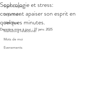
Sophrologie et stress:
Sophrologie
comment apaiser son esprit en
Yoga Nidra
quelques minutes.
Aloé Vera
Dernière mise à jour :
27 janv. 2025
Marketing relationnel
Mots de moi
Evenements