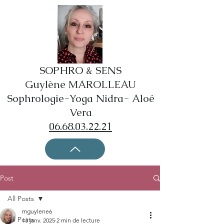
SOPHRO & SENS
Guylène MAROLLEAU
Sophrologie-Yoga Nidra- Aloé
Vera
06.68.03.22.21
Post
All Posts
mguylene6
All Posts
13 janv. 2025
2 min de lecture